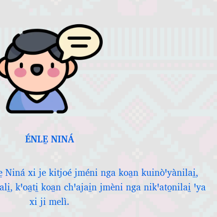
ÉNLE̱ NINÁ
le̱ Niná xi je kitjoé jméni nga koa̱n kuinòꞌyànilai̱,
i̱, kꞌoa̱ti̱ koa̱n chꞌajai̱n jmèni nga nikꞌato̱nilai̱ ꞌya
xi ji melì.