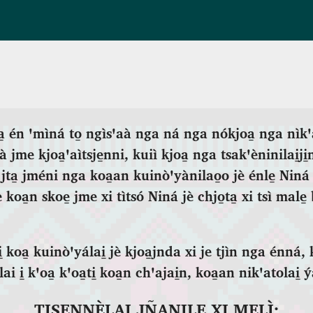
ta̱ én ꞌmìná to̱ ngìsꞌaà nga ná nga nókjoa̱ nga nìkꞌ
 jme kjoa̱ꞌaìtsje̱nni, kuiì kjoa̱ nga tsakꞌèninilai̱ji̱
 jta̱ jméni nga koa̱an kuinòꞌyànilao̱o jè énle̱ Nin
è koa̱n skoe̱ jme xi tìtsó Niná jè chjo̱ta̱ xi tsì male̱ 
i̱ koa̱ kuinòꞌyálai̱ jè kjoa̱jnda xi je tjìn nga énná,
i i̱ kꞌoa̱ kꞌoa̱ti̱ koa̱n chꞌajai̱n, koa̱an nikꞌatolai̱ 
TISENNÈLAI JÑANILE̱ XI MELÌ: