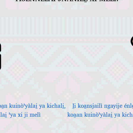
a̱n kuinòꞌyàlai̱ ya kichali̱,
I̱i koa̱nsjailì ngayije én
lai̱ ꞌya xi ji melì
koa̱an kuinòꞌyàlai̱ ya kichal