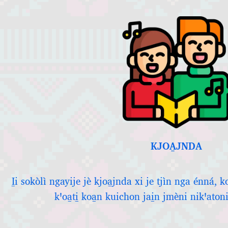
KJOA̱JNDA
I̱i sokòlì ngayije jè kjoa̱jnda xi je tjìn nga énná, ko
kꞌoa̱ti̱ koa̱n kuichon jai̱n jmèni nikꞌatoni