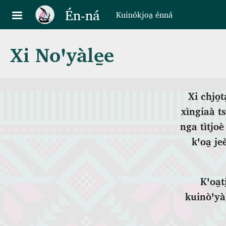
Pasar al contenido principal
Én‑ná
Kuinókjoa̱ énná
Xi Noꞌyàle̱e
Xi chjo̱
xìngiaà tsà
nga tìtjoè
kꞌoa̱ je
Kꞌoa̱t
kuinòꞌyàla