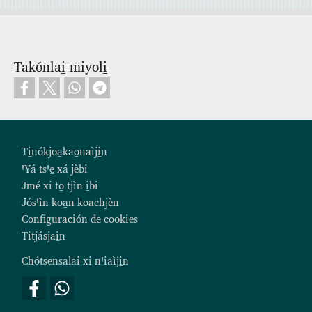
Takónlai̱ miyoli̱
Footer
Ti̱nókjoa̱kao̱naìji̱n
ꞌYá tsꞌe̱ xá jèbi
Jmé xi to̱ tjìn i̱bi
Jósꞌìn koa̱n koachjèn
Configuración de cookies
Titjásjai̱n
Chótsensalai xi nꞌiaìji̱n