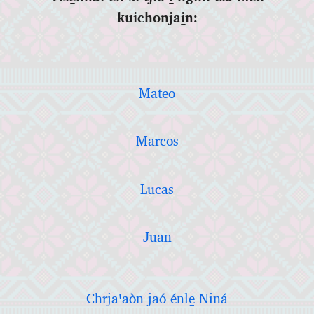
kuichonjai̱n:
Mateo
Marcos
Lucas
Juan
Chrjaꞌaòn jaó énle̱ Niná