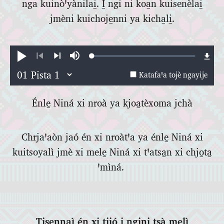
nga kuinòꞌyànilai̱. I̱ ngi ni koa̱n kuisenèlai̱
jmèni kuichoje̱nni ya kicha̱li̱.
Loaded
:
Katafaꞌa
Katasꞌejñà
0.51%
Xi
Xi
Katafaꞌa tojè ngayije
teꞌani
fì
Énle̱ Niná xi nroà ya kjoa̱tèxoma jchà
Chrjaꞌaòn jaó én xi nroàtꞌa ya énle̱ Niná xi
kuitsoyalì jmè xi mele̱ Niná xi tꞌatsa̱n xi chjo̱ta̱
ꞌmìná.
Tise̱nnaì én xi tjió i̱ ngini tsà melì