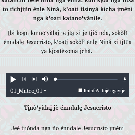
to̱ tìchjijìn énle̱ Niná, kꞌoa̱ti̱ tìsinyá kicha jméni
nga kꞌoa̱ti̱ katanoꞌyànile̱.
I̱bi koa̱n kuinòꞌyàlai̱ je jta̱ xi je tjió nda, sokòlì
énndale̱ Jesucristo, kꞌoati̱ sokòlì énle̱ Niná xi tjìtꞌa
ya kjoa̱tèxoma jchà.
Loaded
:
Katafaꞌa
Katasꞌejñà
0.30%
Xi
Xi
Katafaꞌa tojè ngayije
teꞌani
fì
Ti̱nòꞌyàlai̱ jè énndale̱ Jesucristo
Jeè tjiónda nga ño énndale̱ Jesucristo jmèni