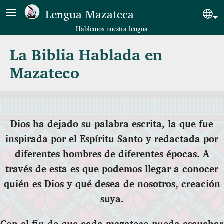
Pasar al contenido principal
Lengua Mazateca
Sel
Hablemos nuestra lengua
La Biblia Hablada en
Mazateco
Dios ha dejado su palabra escrita, la que fue
inspirada por el Espíritu Santo y redactada por
diferentes hombres de diferentes épocas. A
través de esta es que podemos llegar a conocer
quién es Dios y qué desea de nosotros, creación
suya.
Con el fin de que cada mazateco pueda escuchar