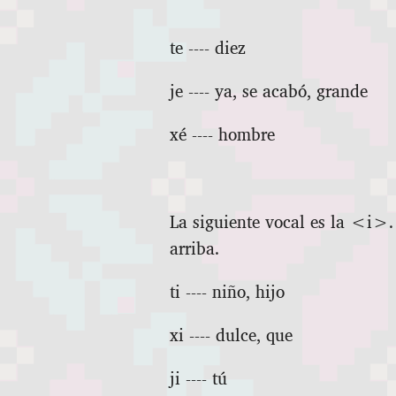
te ‑‑‑‑ diez
je ‑‑‑‑ ya, se acabó, grande
xé ‑‑‑‑ hombre
La siguiente vocal es la <i>
arriba.
ti ‑‑‑‑ niño, hijo
xi ‑‑‑‑ dulce, que
ji ‑‑‑‑ tú