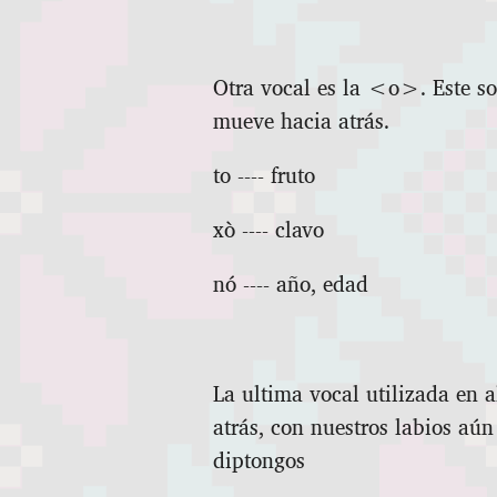
Otra vocal es la <o>. Este s
mueve hacia atrás.
to ‑‑‑‑ fruto
xò ‑‑‑‑ clavo
nó ‑‑‑‑ año, edad
La ultima vocal utilizada en 
atrás, con nuestros labios aú
diptongos