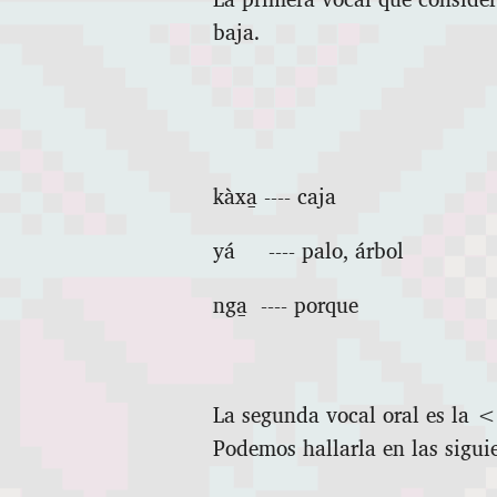
baja.
kàxa̱ ‑‑‑‑ caja
yá ‑‑‑‑ palo, árbol
nga̱ ‑‑‑‑ porque
La segunda vocal oral es la <
Podemos hallarla en las sigui