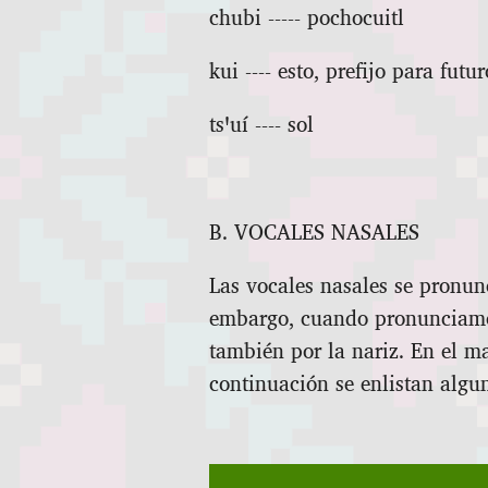
chubi ‑‑‑‑‑ pochocuitl
kui ‑‑‑‑ esto, prefijo para futur
tsꞌuí ‑‑‑‑ sol
B. VOCALES NASALES
Las vocales nasales se pronunc
embargo, cuando pronunciamos 
también por la nariz. En el ma
continuación se enlistan algu