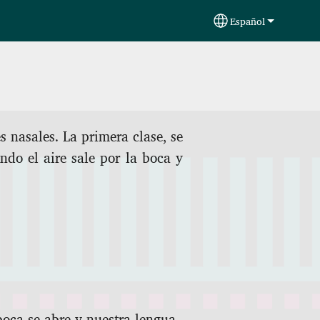
Español
Select your langu
s nasales. La primera clase, se
ndo el aire sale por la boca y
oca se abre y nuestra lengua