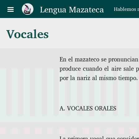
Pasar al contenido principal
Lengua Mazateca
Hablemos n
Vocales
En el mazateco se pronuncian d
produce cuando el aire sale p
por la nariz al mismo tiempo
A. VOCALES ORALES
La primera vocal que conside