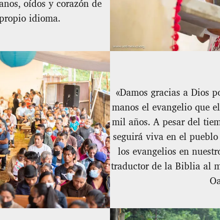
manos, oídos y corazón de
 propio idioma.
«Damos gracias a Dios p
manos el evangelio que el
mil años. A pesar del tiem
seguirá viva en el puebl
los evangelios en nuestr
traductor de la Biblia al
Oa