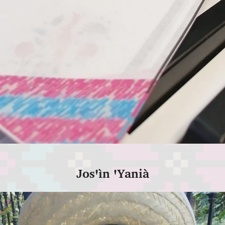
Josꞌìn ꞌYanià