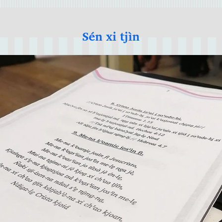
Sén xi tjìn