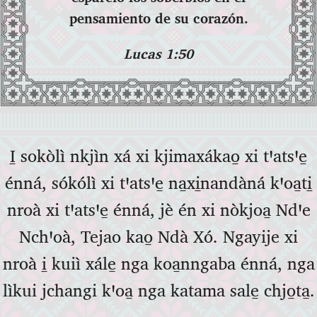
pensamiento de su corazón.
Lucas 1:50
I̱ sokòlì nkjìn xá xi kjimaxákao̱ xi tꞌatsꞌe̱
énná, sókólì xi tꞌatsꞌe̱ na̱xi̱nandàná kꞌoa̱ti̱
nroà xi tꞌatsꞌe̱ énná, jè én xi nòkjoa̱ Ndꞌe
Nchꞌoà, Tejao kao̱ Ndà Xó. Ngayije xi
nroà i̱ kuiì xále̱ nga koa̱nngaba énná, nga
lìkui jchangi kꞌoa̱ nga katama sale̱ chjo̱ta̱.