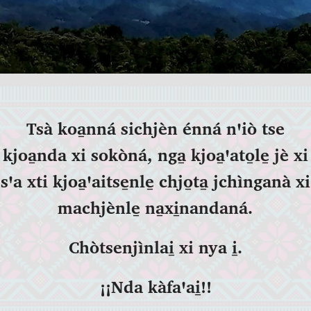
Tsà koa̱nná sichjèn énná nꞌiò tse
kjoa̱nda xi sokòná, nga̱ kjoa̱ꞌato̱le̱ jè xi
sꞌa xti kjoa̱ꞌaitse̱nle̱ chjo̱ta̱ jchìnganà xi
machjènle̱ na̱xi̱nandaná.
Chòtsenjìnlai̱ xi nya i̱.
¡¡Nda kàfaꞌai̱!!