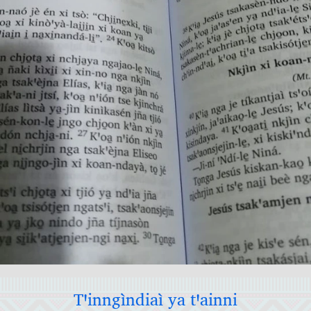
Tꞌinngìndiaì ya tꞌainni