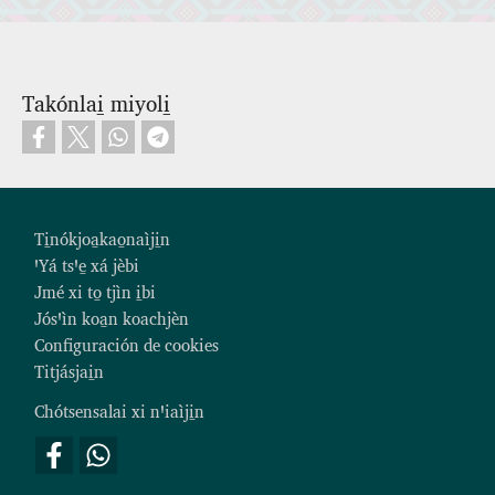
Takónlai̱ miyoli̱
Footer
Ti̱nókjoa̱kao̱naìji̱n
ꞌYá tsꞌe̱ xá jèbi
Jmé xi to̱ tjìn i̱bi
Jósꞌìn koa̱n koachjèn
Configuración de cookies
Titjásjai̱n
Chótsensalai xi nꞌiaìji̱n