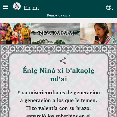
Pasar al contenido principal
Én‑ná
Sel
Kuinókjoa̱ énná
Énle̱ Niná xi bꞌakao̱le̱
ndꞌai̱
Y su misericordia es de generación
a generación a los que le temen.
Hizo valentía con su brazo:
esparció los soberbios en el