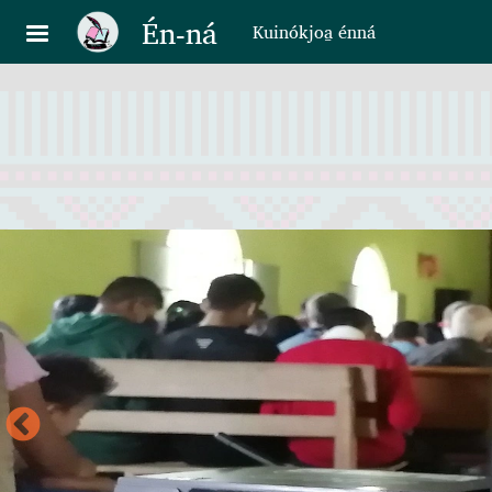
Pasar al contenido principal
Én‑ná
Kuinókjoa̱ énná