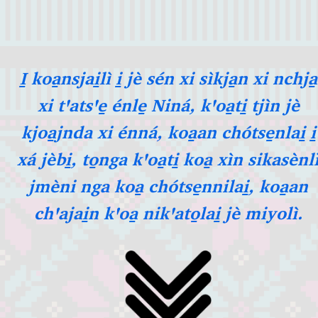
I̱ koa̱nsjai̱lì i̱ jè sén xi sìkja̱n xi nchja̱
xi tꞌatsꞌe̱ énle̱ Niná, kꞌoa̱ti̱ tjìn jè
kjoa̱jnda xi énná, koa̱an chótse̱nlai̱ i̱
xá jèbi̱, to̱nga kꞌoa̱ti̱ koa̱ xìn sikasènl
jmèni nga koa̱ chótse̱nnilai̱, koa̱an
chꞌajai̱n kꞌoa̱ nikꞌato̱lai̱ jè miyolì.