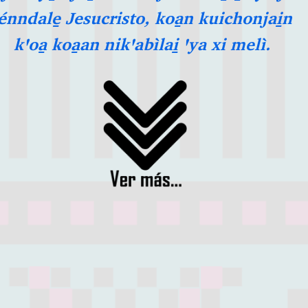
énndale̱ Jesucristo, koa̱n kuichonjai̱n
kꞌoa̱ koa̱an nikꞌabìlai̱ ꞌya xi melì.