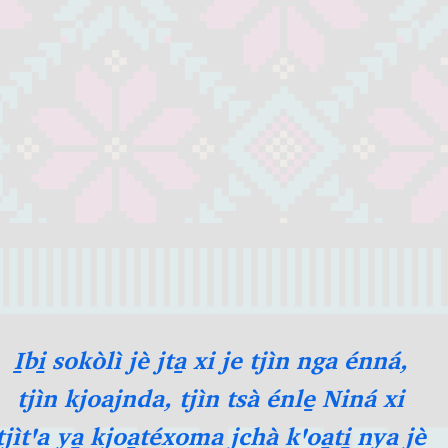
I̱bi̱ sokòlì jè jta̱ xi je tjìn nga énná,
tjìn kjoajnda, tjìn tsà énle̱ Niná xi
tjìtꞌa ya̱ kjoa̱téxoma jchà kꞌoa̱ti̱ nya jè