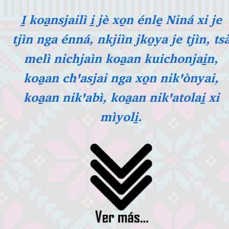
I̱ koa̱nsjailì i̱ jè xo̱n énle̱ Niná xi je
tjìn nga énná, nkjiìn jko̱ya je tjìn, ts
melì nichjaìn koa̱an kuichonjai̱n,
koa̱an chꞌasjai nga xo̱n nikꞌònyai,
koa̱an nikꞌabì, koa̱an nikꞌatolai̱ xi
mìyoli̱.