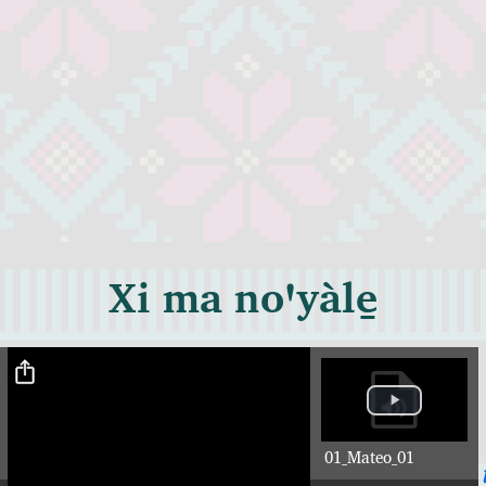
Xi ma noꞌyàle̱
01_Mateo_01