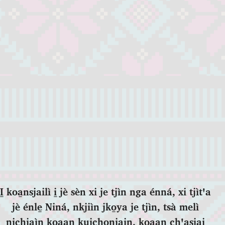
I̱ koa̱nsjailì i̱ jè sèn xi je tjìn nga énná, xi tjìtꞌa
jè énle̱ Niná, nkjiìn jko̱ya je tjìn, tsà melì
nichjaìn koa̱an kuichonjai̱n, koa̱an chꞌasjai