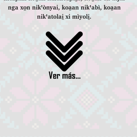
nga xo̱n nikꞌònyai, koa̱an nikꞌabì, koa̱an
nikꞌatolai̱ xi mìyoli̱.