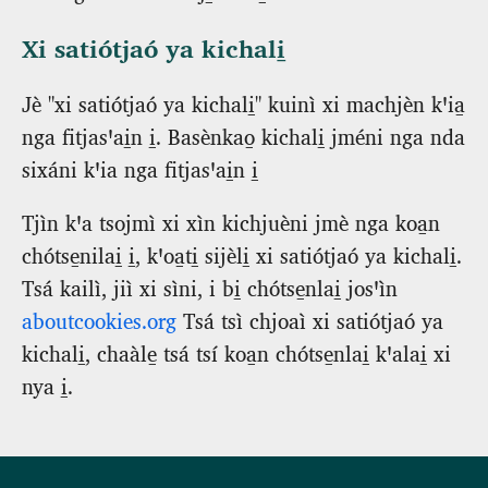
Xi satiótjaó ya kichali̱
Jè "xi satiótjaó ya kichali̱" kuinì xi machjèn kꞌia̱
nga fitjasꞌai̱n i̱. Basènkao̱ kichali̱ jméni nga nda
sixáni kꞌia nga fitjasꞌai̱n i̱
Tjìn kꞌa tsojmì xi xìn kichjuèni jmè nga koa̱n
chótse̱nilai̱ i̱, kꞌoa̱ti̱ sijèli̱ xi satiótjaó ya kichali̱.
Tsá kailì, jiì xi sìni, i bi̱ chótse̱nlai̱ josꞌìn
aboutcookies.org
Tsá tsì chjoaì xi satiótjaó ya
kichali̱, chaàle̱ tsá tsí koa̱n chótse̱nlai̱ kꞌalai̱ xi
nya i̱.