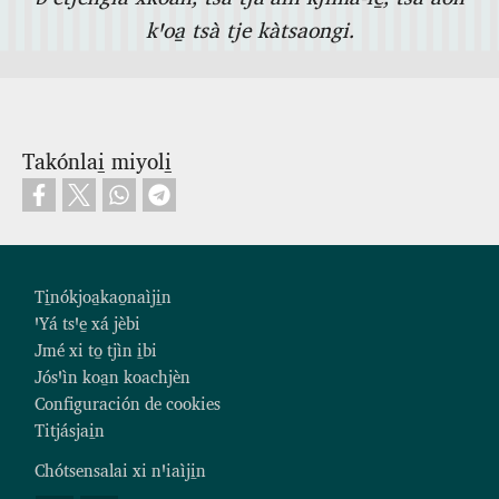
kꞌoa̱ tsà tje kàtsaongi.
Takónlai̱ miyoli̱
Footer
Ti̱nókjoa̱kao̱naìji̱n
ꞌYá tsꞌe̱ xá jèbi
Jmé xi to̱ tjìn i̱bi
Jósꞌìn koa̱n koachjèn
Configuración de cookies
Titjásjai̱n
Chótsensalai xi nꞌiaìji̱n