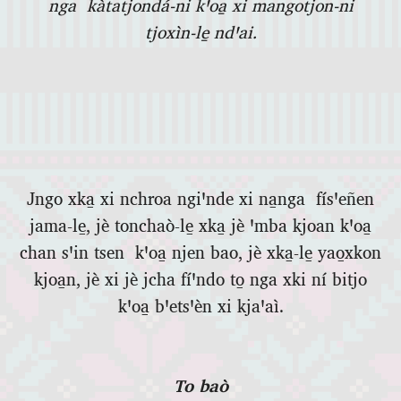
nga kàtatjondá‑ni kꞌoa̱ xi mangotjon‑ni
tjoxìn‑le̱ ndꞌai.
Jngo xka̱ xi nchroa ngiꞌnde xi na̱nga físꞌeñen
jama‑le̱, jè tonchaò‑le̱ xka̱ jè ꞌmba kjoan kꞌoa̱
chan sꞌin tsen kꞌoa̱ njen bao, jè xka̱‑le̱ yao̱xkon
kjoa̱n, jè xi jè jcha fíꞌndo to̱ nga xki ní bitjo
kꞌoa̱ bꞌetsꞌèn xi kjaꞌaì.
To baò