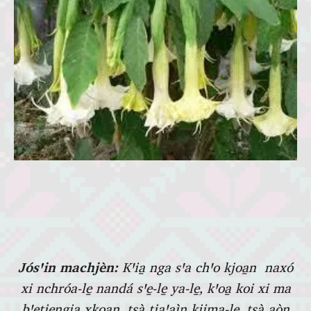
Jósꞌin machjèn:
Kꞌia̱ nga sꞌa chꞌo kjoa̱n naxó
xi nchróa‑le̱ nandá sꞌe̱‑le̱ ya‑le̱, kꞌoa̱ koi xi ma
bꞌetjengia xkoan, tsà tjaꞌaìn kjima‑le̱, tsà aòn