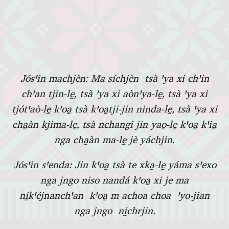
Jósꞌin machjèn: Ma síchjèn tsà ꞌya xi chꞌin
chꞌan tjin‑le̱, tsà ꞌya xi aònꞌya‑le̱, tsà ꞌya xi
tjótꞌaò‑le̱ kꞌoa̱ tsà kꞌoa̱tji‑jin ninda‑le̱, tsà ꞌya xi
cha̱àn kjima‑le̱, tsà nchangi jin yao̱‑le̱ kꞌoa̱ kꞌia̱
nga cha̱àn ma‑le̱ jè yáchjin.
Jósꞌin sꞌenda: Jin kꞌoa̱ tsà te xka̱‑le̱ yáma sꞌexo
nga jngo niso nandá kꞌoa̱ xi je ma
ni̱kꞌéjnanchꞌan kꞌoa̱ m achoa choa ꞌyo‑jian
nga jngo ni̱chrjin.