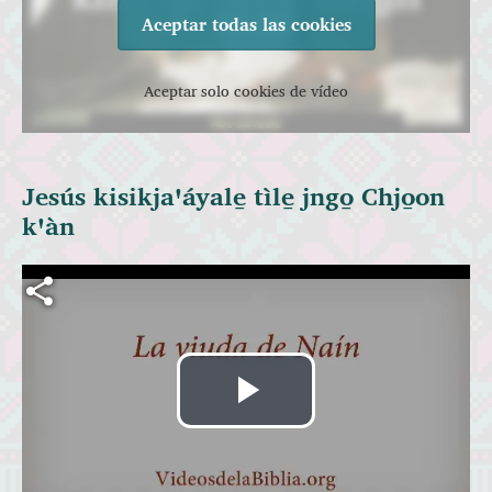
Aceptar todas las cookies
Aceptar solo cookies de vídeo
Jesús kisikjaꞌáyale̱ tìle̱ jngo̱ Chjo̱on
kꞌàn
Archivo de vídeo
Reproducir