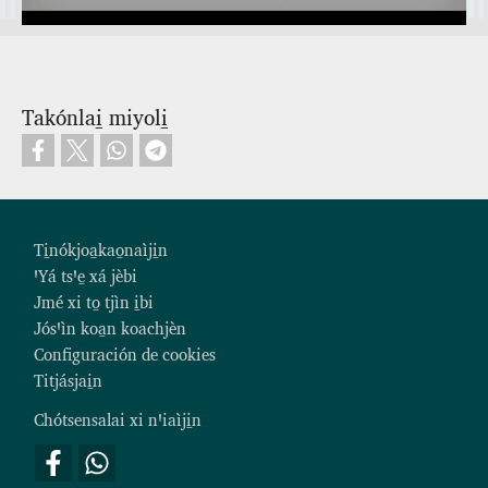
Vídeo
Takónlai̱ miyoli̱
Footer
Ti̱nókjoa̱kao̱naìji̱n
ꞌYá tsꞌe̱ xá jèbi
Jmé xi to̱ tjìn i̱bi
Jósꞌìn koa̱n koachjèn
Configuración de cookies
Titjásjai̱n
Chótsensalai xi nꞌiaìji̱n